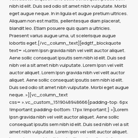
nibh id elit. Duis sed odio sit amet nibh vulputate. Morbi
eget augue neque. In in ligula et augue pretium ultrices.
Aliquam non est mattis, pellentesque diam placerat,
blandit leo. Etiam posuere quis quam a ultricies.
Praesent varius augue urna, ut scelerisque augue
lobortis eget.[/vc_column_text][edgtf_blockquote
text= »Lorem Ipsn gravida nibh vel velit auctor aliquet.
Aene sollic consequat ipsutis sem nibh id elit. Duis sed
nibh vel a sit amet nibh vulputate. Lorem Ipsn vel velit
auctor aliquet. Lorem Ipsn gravida nibh vel velit auctor
aliquet. Aene sollic consequat ipsutis sem nibh id elit.
Duis sed odio sit amet nibh vulputate. Morbi eget augue
neque. »][vc_column_text
css= ».vc_custom_1519048948666{padding-top: 6px
!important;padding-bottom: 17px !important;} »]Lorem
Ipsn gravida nibh vel velit auctor aliquet. Aene sollic
consequat ipsutis sem nibh id elit. Duis sed nibh vel a sit
amet nibh vulputate. Lorem Ipsn vel velit auctor aliquet.