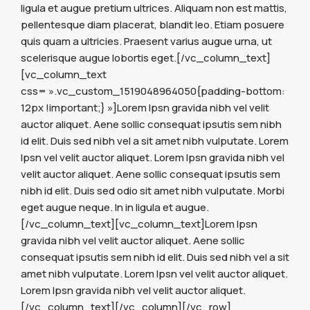
ligula et augue pretium ultrices. Aliquam non est mattis,
pellentesque diam placerat, blandit leo. Etiam posuere
quis quam a ultricies. Praesent varius augue urna, ut
scelerisque augue lobortis eget.[/vc_column_text]
[vc_column_text
css= ».vc_custom_1519048964050{padding-bottom:
12px !important;} »]Lorem Ipsn gravida nibh vel velit
auctor aliquet. Aene sollic consequat ipsutis sem nibh
id elit. Duis sed nibh vel a sit amet nibh vulputate. Lorem
Ipsn vel velit auctor aliquet. Lorem Ipsn gravida nibh vel
velit auctor aliquet. Aene sollic consequat ipsutis sem
nibh id elit. Duis sed odio sit amet nibh vulputate. Morbi
eget augue neque. In in ligula et augue.
[/vc_column_text][vc_column_text]Lorem Ipsn
gravida nibh vel velit auctor aliquet. Aene sollic
consequat ipsutis sem nibh id elit. Duis sed nibh vel a sit
amet nibh vulputate. Lorem Ipsn vel velit auctor aliquet.
Lorem Ipsn gravida nibh vel velit auctor aliquet.
[/vc_column_text][/vc_column][/vc_row]