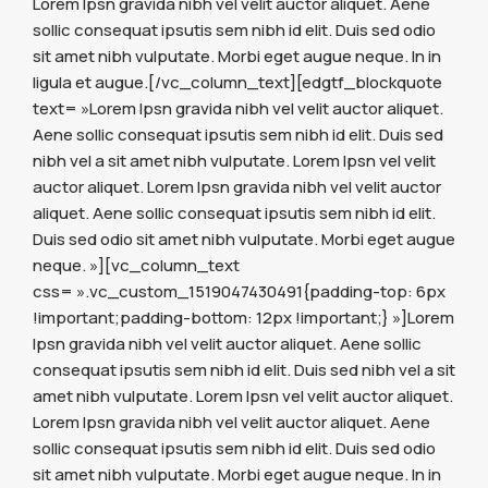
Lorem Ipsn gravida nibh vel velit auctor aliquet. Aene
sollic consequat ipsutis sem nibh id elit. Duis sed odio
sit amet nibh vulputate. Morbi eget augue neque. In in
ligula et augue.[/vc_column_text][edgtf_blockquote
text= »Lorem Ipsn gravida nibh vel velit auctor aliquet.
Aene sollic consequat ipsutis sem nibh id elit. Duis sed
nibh vel a sit amet nibh vulputate. Lorem Ipsn vel velit
auctor aliquet. Lorem Ipsn gravida nibh vel velit auctor
aliquet. Aene sollic consequat ipsutis sem nibh id elit.
Duis sed odio sit amet nibh vulputate. Morbi eget augue
neque. »][vc_column_text
css= ».vc_custom_1519047430491{padding-top: 6px
!important;padding-bottom: 12px !important;} »]Lorem
Ipsn gravida nibh vel velit auctor aliquet. Aene sollic
consequat ipsutis sem nibh id elit. Duis sed nibh vel a sit
amet nibh vulputate. Lorem Ipsn vel velit auctor aliquet.
Lorem Ipsn gravida nibh vel velit auctor aliquet. Aene
sollic consequat ipsutis sem nibh id elit. Duis sed odio
sit amet nibh vulputate. Morbi eget augue neque. In in